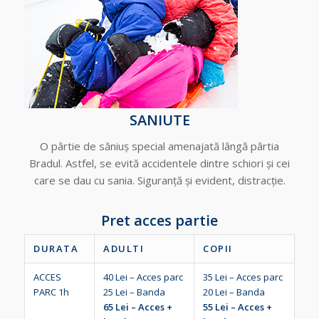
SANIUTE
O pârtie de săniuș special amenajată lângă pârtia
Bradul. Astfel, se evită accidentele dintre schiori și cei
care se dau cu sania. Siguranță și evident, distracție.
Pret acces partie
DURATA
ADULTI
COPII
ACCES
40 Lei – Acces parc
35 Lei – Acces parc
PARC 1h
25 Lei – Banda
20 Lei – Banda
65 Lei – Acces +
55 Lei – Acces +