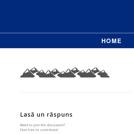
HOME
Lasă un răspuns
Want to join the discussion?
Feel free to contribute!