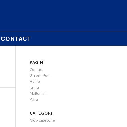
CONTACT
PAGINI
Contact
Galerie Foto
Home
Iarna
Multumim
Vara
CATEGORII
Nicio categorie